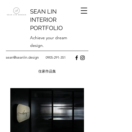
SEAN LIN
INTERIOR
PORTFOLIO
Achieve your dream
design.
sean@seanlin.design
0905-291-351
住家作品集